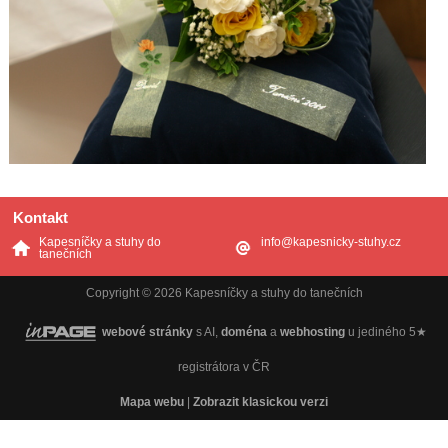
Kontakt
Kapesníčky a stuhy do
info@kapesnicky-stuhy.cz
tanečních
Copyright © 2026 Kapesníčky a stuhy do tanečních
webové stránky
s AI,
doména
a
webhosting
u jediného 5★
registrátora v ČR
Mapa webu
|
Zobrazit klasickou verzi