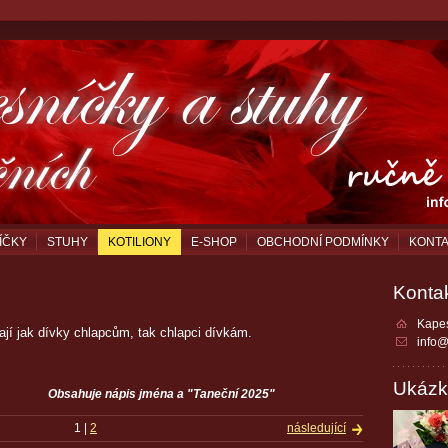
ÍČKY
STUHY
KOTILIONY
E-SHOP
OBCHODNÍ PODMÍNKY
KONT
Konta
Kapes
vají jak dívky chlapcům, tak chlapci dívkám.
info@
Ukázk
s Obsahuje nápis jména a "Taneční 2025"
1
|
2
následující