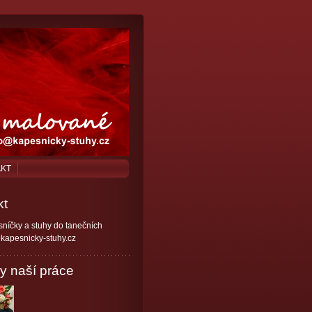
AKT
kt
níčky a stuhy do tanečních
kapesnicky-stuhy.cz
y naší práce