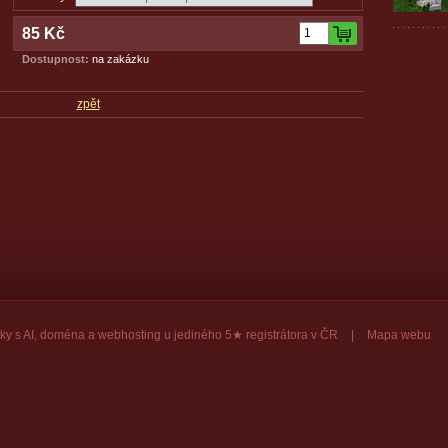
85 Kč
Dostupnost:
na zakázku
zpět
ky
s AI,
doména
a
webhosting
u jediného 5★ registrátora v ČR
|
Mapa webu