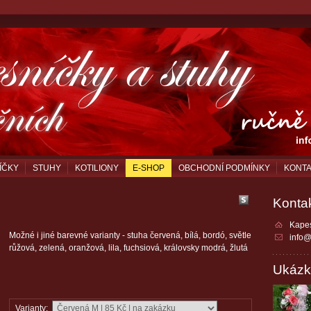
ÍČKY
STUHY
KOTILIONY
E-SHOP
OBCHODNÍ PODMÍNKY
KONT
Konta
Kapes
Možné i jiné barevné varianty - stuha červená, bílá, bordó, světle
info@
růžová, zelená, oranžová, lila, fuchsiová, královsky modrá, žlutá
Ukázk
Varianty: