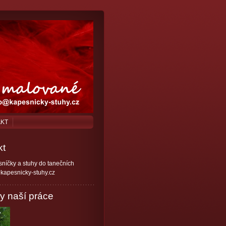
AKT
kt
níčky a stuhy do tanečních
kapesnicky-stuhy.cz
y naší práce