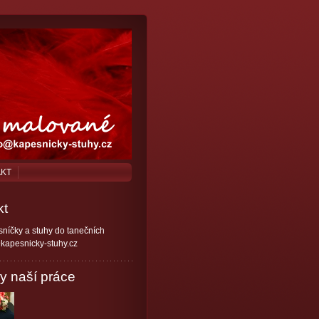
AKT
kt
níčky a stuhy do tanečních
kapesnicky-stuhy.cz
y naší práce