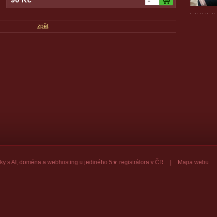
zpět
ky
s AI,
doména
a
webhosting
u jediného 5★ registrátora v ČR
|
Mapa webu