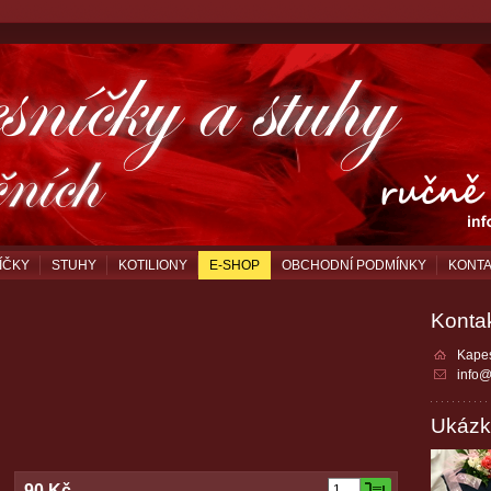
ÍČKY
STUHY
KOTILIONY
E-SHOP
OBCHODNÍ PODMÍNKY
KONT
Konta
Kapes
info@
Ukázk
90 Kč