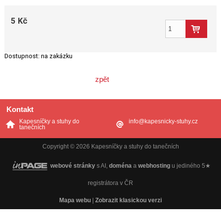
5 Kč
Dostupnost:
na zakázku
zpět
Kontakt
Kapesníčky a stuhy do
info@kapesnicky-stuhy.cz
tanečních
Copyright © 2026 Kapesníčky a stuhy do tanečních
webové stránky
s AI,
doména
a
webhosting
u jediného 5★
registrátora v ČR
Mapa webu
|
Zobrazit klasickou verzi