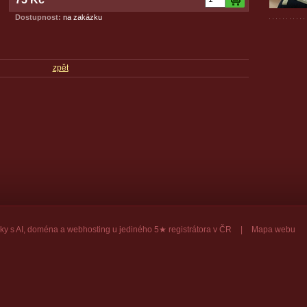
Dostupnost:
na zakázku
zpět
ky
s AI,
doména
a
webhosting
u jediného 5★ registrátora v ČR
|
Mapa webu