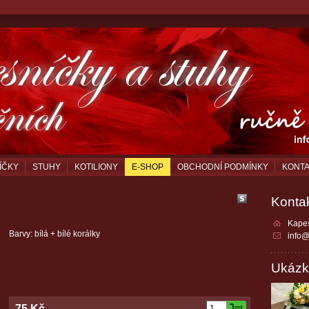
ÍČKY
STUHY
KOTILIONY
E-SHOP
OBCHODNÍ PODMÍNKY
KONT
Konta
Kapes
Barvy: bílá + bílé korálky
info@
Ukázk
75 Kč