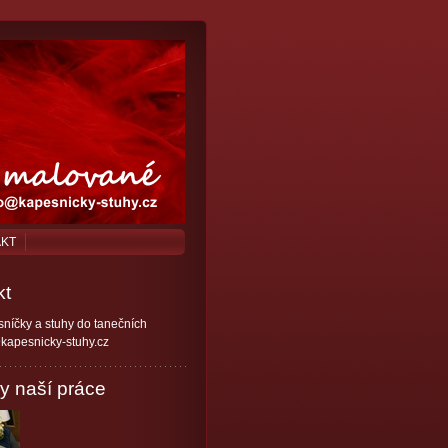
AKT
kt
níčky a stuhy do tanečních
kapesnicky-stuhy.cz
y naší práce