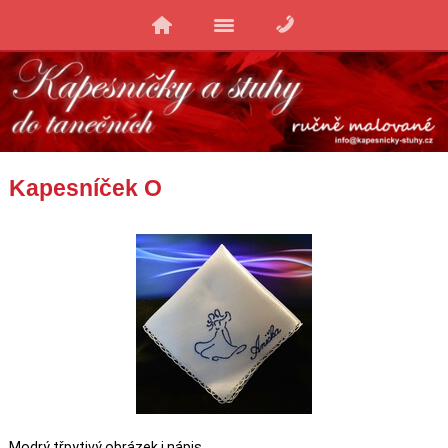
Kapesníček O
Modrý třpytivý obrázek i nápis