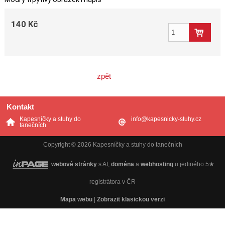
140 Kč
zpět
Kontakt
Kapesníčky a stuhy do
info@kapesnicky-stuhy.cz
tanečních
Copyright © 2026 Kapesníčky a stuhy do tanečních
webové stránky
s AI,
doména
a
webhosting
u jediného 5★
registrátora v ČR
Mapa webu
|
Zobrazit klasickou verzi