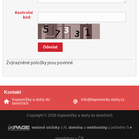
Kontrolní
kód:
Zvýrazněné položky jsou povinné.
Kontakt
Kapesníčky a stuhy do
info@kapesnicky-stuhy.cz
tanečních
Copyright © 2026 Kapesníčky a stuhy do tanečních
webové stránky
s AI,
doména
a
webhosting
u jediného 5★
registrátora v ČR